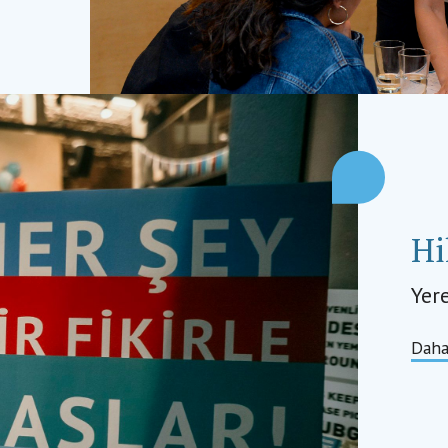
Hi
Yer
Daha