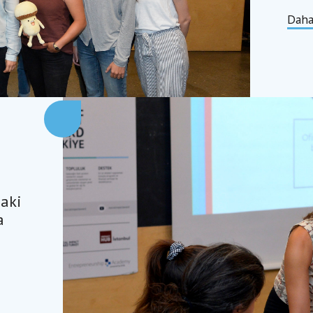
Daha
daki
a