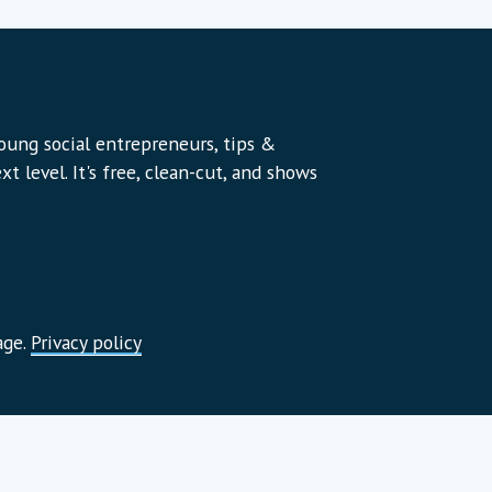
young social entrepreneurs, tips &
t level. It's free, clean-cut, and shows
age.
Privacy policy