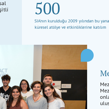
500
sal
itli
SIA’nın kurulduğu 2009 yılından bu yan
küresel atölye ve etkinliklerine katılım
Me
Mez
Mez
onl
ulu