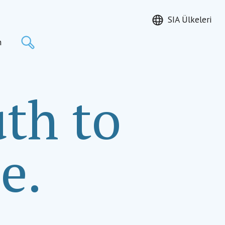
SIA Ülkeleri
Ara
m
th to
e.