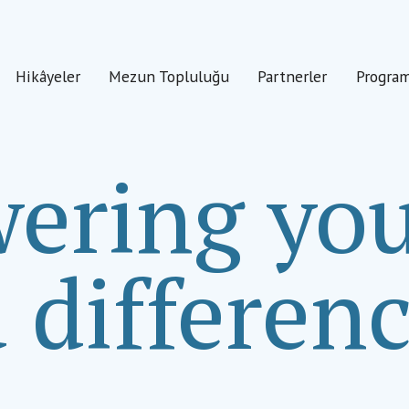
Hikâyeler
Mezun Topluluğu
Partnerler
Progra
ring you
 differenc