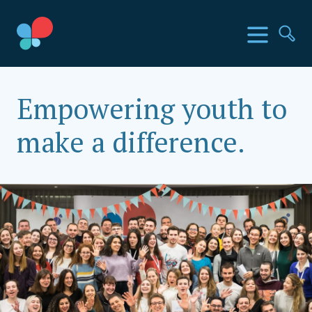
İçeriğe
geç
SIA Ülkeleri
Menü
Ar
Social Impact Award Türkiye
Empowering youth to
make a difference.