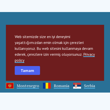
Social Impact Award Teams
Web sitemizde size en iyi deneyimi
Armenia
Austria
Bulgaria
yaşattığımızdan emin olmak için çerezleri
kullanıyoruz. Bu web sitesini kullanmaya devam
Congo (DRC)
Croatia
Czechia
ederek, çerezlere izin vermiş oluyorsunuz.
Privacy
policy
Georgia
Germany
Hungary
Tamam
India
Mexico
Moldova
Montenegro
Romania
Serbia
Slovakia
Slovenia
Türkiye
Uganda
Ukraine