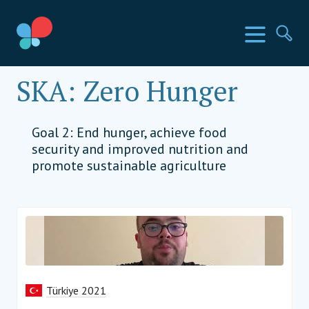
İçeriğe
geç
SIA Ülkeleri
Menü
Ar
Social Impact Award Türkiye
SKA:
Zero Hunger
Goal 2: End hunger, achieve food
security and improved nutrition and
promote sustainable agriculture
Türkiye 2021