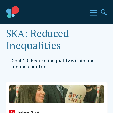
İçeriğe
geç
SIA Ülkeleri
Menü
Ar
Social Impact Award Türkiye
SKA:
Reduced
Inequalities
Goal 10: Reduce inequality within and
among countries
Türkiye 2024