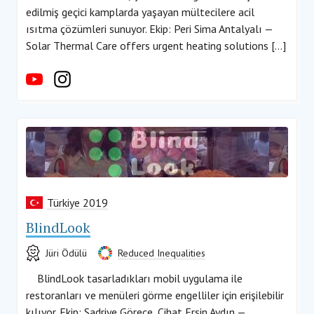
edilmiş geçici kamplarda yaşayan mültecilere acil
ısıtma çözümleri sunuyor. Ekip: Peri Sima Antalyalı —
Solar Thermal Care offers urgent heating solutions […]
Türkiye 2019
BlindLook
Jüri Ödülü
Reduced Inequalities
BlindLook tasarladıkları mobil uygulama ile
restoranları ve menüleri görme engelliler için erişilebilir
kılıyor. Ekip: Sadriye Görece, Cihat Ersin Aydın —